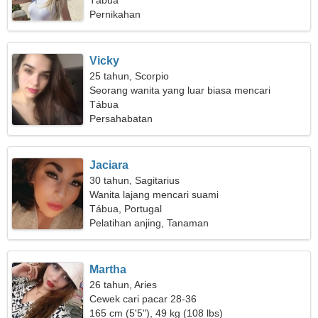
Tábua
Pernikahan
Vicky
25 tahun, Scorpio
Seorang wanita yang luar biasa mencari
seseorang seperti Anda
Tábua
Persahabatan
Jaciara
30 tahun, Sagitarius
Wanita lajang mencari suami
Tábua, Portugal
Pelatihan anjing, Tanaman
Martha
26 tahun, Aries
Cewek cari pacar 28-36
165 cm (5'5"), 49 kg (108 lbs)