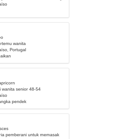
if
aíso
eo
ertemu wanita
aíso, Portugal
naikan
apricorn
i wanita senior 48-54
aíso
angka pendek
isces
ria pemberani untuk memasak