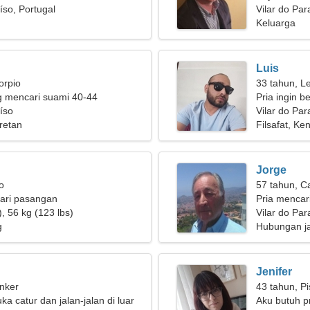
íso, Portugal
wanita sensit
Vilar do Par
Keluarga
Luis
orpio
33 tahun, L
g mencari suami 40-44
Pria ingin b
aíso
Vilar do Par
retan
Filsafat, Ke
Jorge
o
57 tahun, C
ari pasangan
Pria mencar
, 56 kg (123 lbs)
Vilar do Par
g
Hubungan j
Jenifer
nker
43 tahun, P
ka catur dan jalan-jalan di luar
Aku butuh p