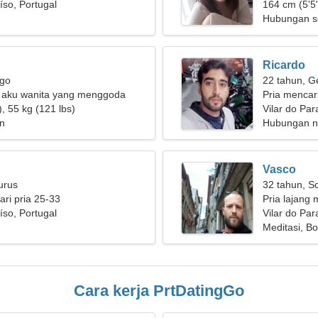
íso, Portugal
bersama
164 cm (5'5"
Hubungan s
Ricardo
rgo
22 tahun, G
, aku wanita yang menggoda
Pria mencar
, 55 kg (121 lbs)
Vilar do Par
n
Hubungan n
Vasco
urus
32 tahun, S
ri pria 25-33
Pria lajang 
íso, Portugal
Vilar do Par
Meditasi, Bo
Cara kerja PrtDatingGo