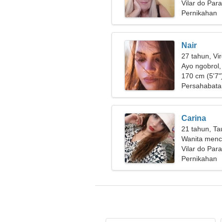
ruangan
Vilar do Para
Pernikahan
Nair
27 tahun, Vi
Ayo ngobrol
170 cm (5'7")
Persahabata
Carina
21 tahun, Ta
Wanita menca
Vilar do Para
Pernikahan