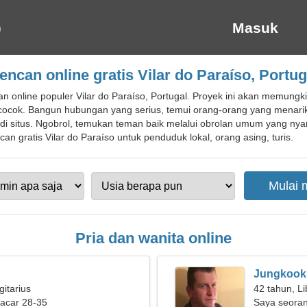
Masuk
encan online gratis Vilar do Paraíso, Portug
n online populer Vilar do Paraíso, Portugal. Proyek ini akan memung
cocok. Bangun hubungan yang serius, temui orang-orang yang menari
 di situs. Ngobrol, temukan teman baik melalui obrolan umum yang n
an gratis Vilar do Paraíso untuk penduduk lokal, orang asing, turis.
Pria dan wanita online
Jungkook
gitarius
42 tahun, Li
pacar 28-35
Saya seoran