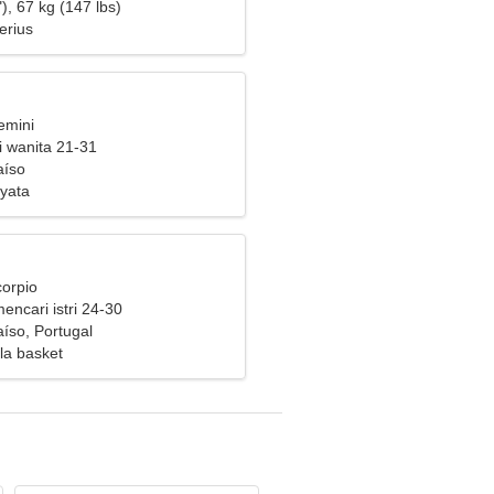
), 67 kg (147 lbs)
erius
emini
i wanita 21-31
aíso
yata
corpio
mencari istri 24-30
aíso, Portugal
la basket