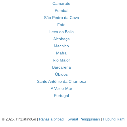
Camarate
Pombal
São Pedro da Cova
Fafe
Leça do Balio
Alcobaça
Machico
Mafra
Rio Maior
Barcarena
Óbidos
Santo António da Charneca
A Ver-o-Mar
Portugal
© 2026, PrtDatingGo |
Rahasia pribadi
|
Syarat Penggunaan
|
Hubungi kami