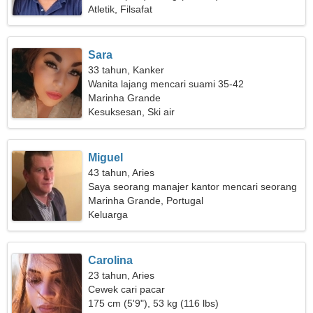
Atletik, Filsafat
Sara
33 tahun, Kanker
Wanita lajang mencari suami 35-42
Marinha Grande
Kesuksesan, Ski air
Miguel
43 tahun, Aries
Saya seorang manajer kantor mencari seorang
wanita yang menarik
Marinha Grande, Portugal
Keluarga
Carolina
23 tahun, Aries
Cewek cari pacar
175 cm (5'9"), 53 kg (116 lbs)