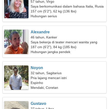
57 tahun, Virgo
Saya berkomunikasi dalam bahasa Italia, Rusia
157 cm (5'2"), 62 kg (136 lbs)
Hubungan serius
Alexandre
46 tahun, Kanker
Saya bekerja di teater mencari wanita yang
menggoda
187 cm (6'2"), 84 kg (185 lbs)
Hubungan jangka pendek
Noyon
32 tahun, Sagitarius
Pria lajang mencari istri
Espinho
Mendaki, Coretan
Gustavo
27 tahun, Libra