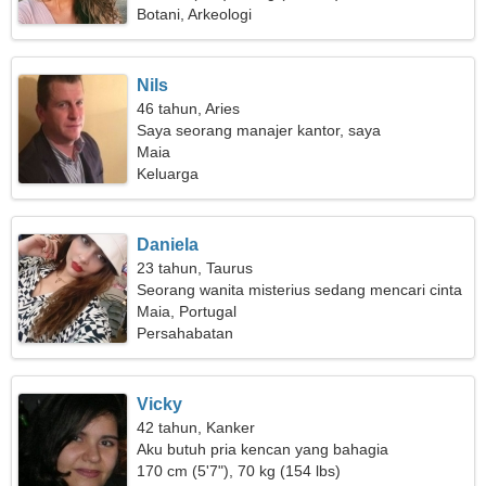
Botani, Arkeologi
Nils
46 tahun, Aries
Saya seorang manajer kantor, saya
membutuhkan seorang wanita yang tidak biasa
Maia
Keluarga
Daniela
23 tahun, Taurus
Seorang wanita misterius sedang mencari cinta
sejati
Maia, Portugal
Persahabatan
Vicky
42 tahun, Kanker
Aku butuh pria kencan yang bahagia
170 cm (5'7"), 70 kg (154 lbs)