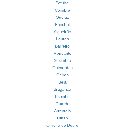
Setúbal
Coimbra
Queluz
Funchal
Algueirão
Loures
Barreiro
Monsanto
Sesimbra
Guimarães
Oeiras
Beja
Bragança
Espinho
Guarda
Arrentela
Olhão
Oliveira do Douro