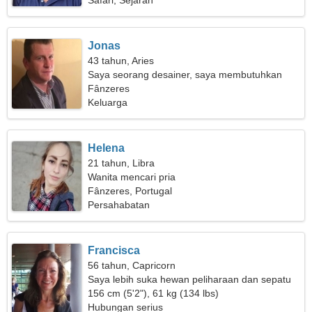
Safari, Sejarah
Jonas
43 tahun, Aries
Saya seorang desainer, saya membutuhkan
wanita yang cerdas
Fânzeres
Keluarga
Helena
21 tahun, Libra
Wanita mencari pria
Fânzeres, Portugal
Persahabatan
Francisca
56 tahun, Capricorn
Saya lebih suka hewan peliharaan dan sepatu
roda
156 cm (5'2"), 61 kg (134 lbs)
Hubungan serius