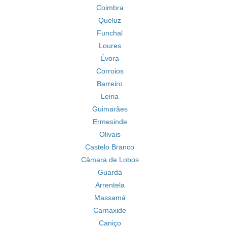
Coimbra
Queluz
Funchal
Loures
Évora
Corroios
Barreiro
Leiria
Guimarães
Ermesinde
Olivais
Castelo Branco
Câmara de Lobos
Guarda
Arrentela
Massamá
Carnaxide
Caniço