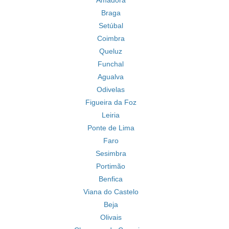
Amadora
Braga
Setúbal
Coimbra
Queluz
Funchal
Agualva
Odivelas
Figueira da Foz
Leiria
Ponte de Lima
Faro
Sesimbra
Portimão
Benfica
Viana do Castelo
Beja
Olivais