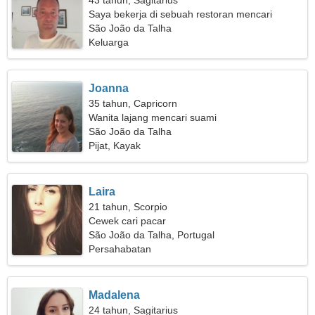
43 tahun, Sagitarius
Saya bekerja di sebuah restoran mencari
seorang wanita keren
São João da Talha
Keluarga
Joanna
35 tahun, Capricorn
Wanita lajang mencari suami
São João da Talha
Pijat, Kayak
Laira
21 tahun, Scorpio
Cewek cari pacar
São João da Talha, Portugal
Persahabatan
Madalena
24 tahun, Sagitarius