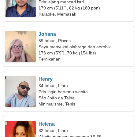
Pria lajang mencari istri
179 cm (5'11"), 82 kg (180 pon)
Karaoke, Memasak
Johana
59 tahun, Pisces
Saya menyukai olahraga dan aerobik
173 cm (5'9"), 70 kg (154 lbs)
Pernikahan
Henry
34 tahun, Libra
Pria ingin bertemu wanita
São João da Talha
Minimalisme, Tenis
Helena
32 tahun, Libra
Wanita mencari pasangan 36-39