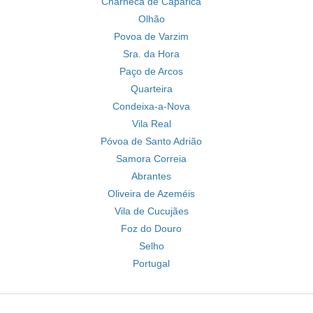
Charneca de Caparica
Olhão
Povoa de Varzim
Sra. da Hora
Paço de Arcos
Quarteira
Condeixa-a-Nova
Vila Real
Póvoa de Santo Adrião
Samora Correia
Abrantes
Oliveira de Azeméis
Vila de Cucujães
Foz do Douro
Selho
Portugal