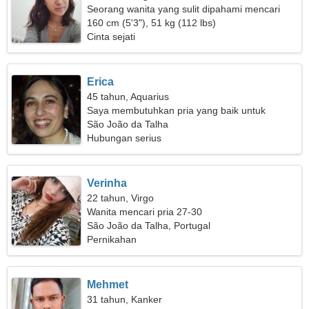
Seorang wanita yang sulit dipahami mencari
hubungan yang penuh gairah
160 cm (5'3"), 51 kg (112 lbs)
Cinta sejati
Erica
45 tahun, Aquarius
Saya membutuhkan pria yang baik untuk
bepergian
São João da Talha
Hubungan serius
Verinha
22 tahun, Virgo
Wanita mencari pria 27-30
São João da Talha, Portugal
Pernikahan
Mehmet
31 tahun, Kanker