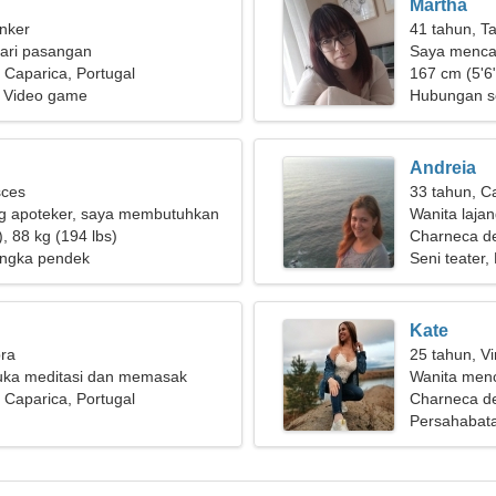
Martha
nker
41 tahun, T
ari pasangan
Saya mencar
Caparica, Portugal
mendaki
167 cm (5'6"
 Video game
Hubungan s
Andreia
sces
33 tahun, C
g apoteker, saya membutuhkan
Wanita laja
luar biasa
, 88 kg (194 lbs)
Charneca d
ngka pendek
Seni teater,
Kate
bra
25 tahun, Vi
suka meditasi dan memasak
Wanita menc
Caparica, Portugal
Charneca de
Persahabat