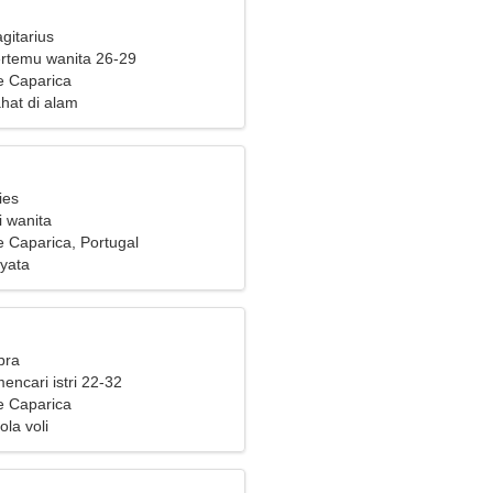
gitarius
bertemu wanita 26-29
e Caparica
rahat di alam
ies
i wanita
 Caparica, Portugal
yata
bra
mencari istri 22-32
e Caparica
la voli