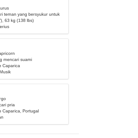
aurus
i teman yang bersyukur untuk
), 63 kg (138 lbs)
erius
apricorn
ng mencari suami
e Caparica
 Musik
rgo
ari pria
 Caparica, Portugal
an