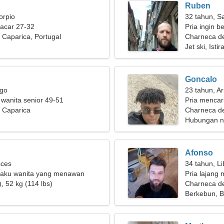
Ruben
orpio
32 tahun, Sa
pacar 27-32
Pria ingin 
Caparica, Portugal
Charneca d
Jet ski, Isti
Goncalo
rgo
23 tahun, Ar
 wanita senior 49-51
Pria mencar
 Caparica
Charneca de
Hubungan n
Afonso
sces
34 tahun, Li
, aku wanita yang menawan
Pria lajang 
, 52 kg (114 lbs)
Charneca d
Berkebun, Bo