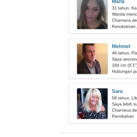
Marla
31 tahun, Ka
Wanita menc
Charneca de 
Kesuksesan,
Mehmet
46 tahun, Pi
Saya seoran
wanita yang 
184 cm (6'1")
Hubungan ja
Sara
58 tahun, Li
Saya lebih 
Charneca de 
Pernikahan