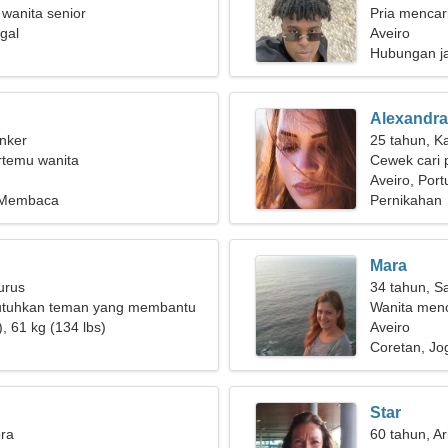
 wanita senior
Pria mencar
ugal
Aveiro
Hubungan j
Alexandra
nker
25 tahun, K
ertemu wanita
Cewek cari 
Aveiro, Port
 Membaca
Pernikahan
Mara
urus
34 tahun, Sa
tuhkan teman yang membantu
Wanita men
gian bersama
, 61 kg (134 lbs)
Aveiro
Coretan, Jo
Star
bra
60 tahun, Ar