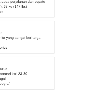
ik pada perjalanan dan sepatu
), 67 kg (147 lbs)
an
eo
ita yang sangat berharga
cari pasangan
erius
aurus
mencari istri 23-30
ugal
ografi