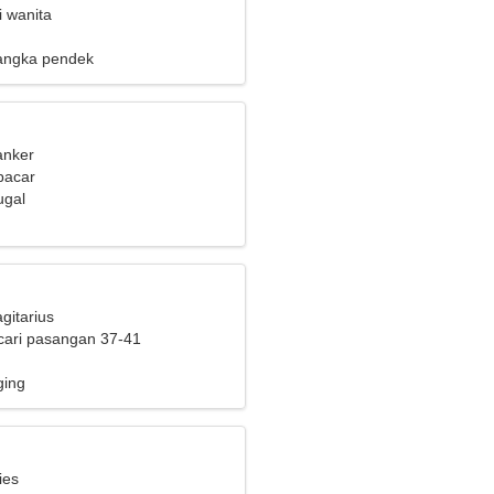
i wanita
angka pendek
anker
pacar
ugal
gitarius
cari pasangan 37-41
ging
ies