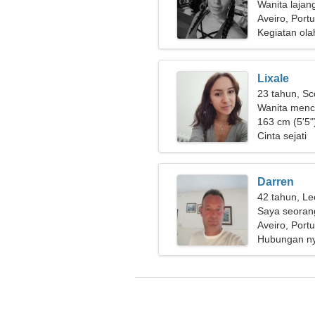
Wanita lajan
Aveiro, Port
Kegiatan ola
Lixale
23 tahun, Sc
Wanita menca
163 cm (5'5")
Cinta sejati
Darren
42 tahun, Le
Saya seorang
cantik
Aveiro, Port
Hubungan n