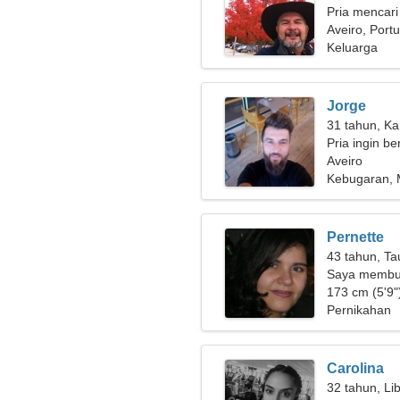
Pria mencari
Aveiro, Port
Keluarga
Jorge
31 tahun, Ka
Pria ingin b
Aveiro
Kebugaran,
Pernette
43 tahun, Ta
Saya membu
untuk beper
173 cm (5'9")
Pernikahan
Carolina
32 tahun, Li