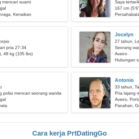
g mencari suami
Saya tertar
ugal
roda
167 cm (5'6"
hraga, Kenaikan
Persahabat
Jocelyn
orpio
27 tahun, L
ri pria 27-34
Seorang wan
, 48 kg (105 lbs)
sedang men
Aveiro
Hubungan s
Antonio
o
33 tahun, T
 polisi mencari seorang wanita
Pria lajang 
ugal
Aveiro, Port
yata
Panahan, Ge
Cara kerja PrtDatingGo