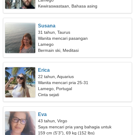
Lamego
Kewiraswastaan, Bahasa asing
Susana
31 tahun, Taurus
Wanita mencari pasangan
Lamego
Bermain ski, Meditasi
Erica
22 tahun, Aquarius
Wanita mencari pria 25-31
Lamego, Portugal
Cinta sejati
Eva
43 tahun, Virgo
Saya mencari pria yang bahagia untuk
bepergian
159 cm (5'3"), 69 kg (152 lbs)