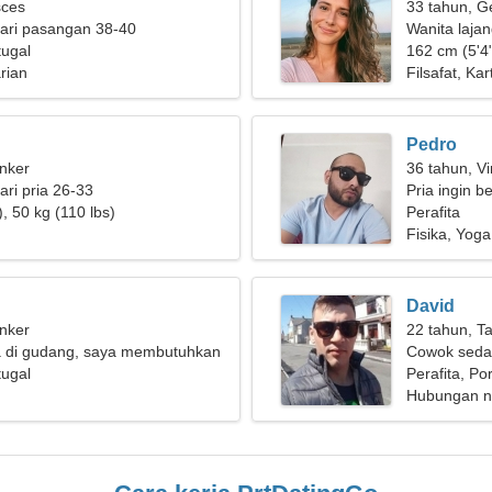
sces
33 tahun, G
ari pasangan 38-40
Wanita laja
tugal
162 cm (5'4"
rian
Filsafat, Kar
Pedro
nker
36 tahun, Vi
ri pria 26-33
Pria ingin 
, 50 kg (110 lbs)
Perafita
Fisika, Yoga
David
nker
22 tahun, T
a di gudang, saya membutuhkan
Cowok seda
ita sederhana
tugal
Perafita, Po
Hubungan n