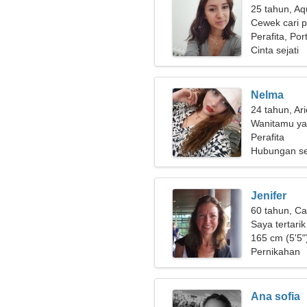
25 tahun, Aq
Cewek cari 
Perafita, Por
Cinta sejati
Nelma
24 tahun, Ar
Wanitamu ya
Perafita
Hubungan se
Jenifer
60 tahun, Ca
Saya tertari
teater
165 cm (5'5")
Pernikahan
Ana sofia