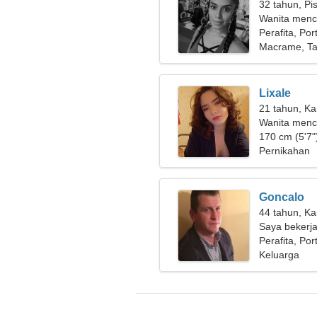
32 tahun, Pi
Wanita menc
Perafita, Por
Macrame, Ta
Lixale
21 tahun, Ka
Wanita menca
170 cm (5'7")
Pernikahan
Goncalo
44 tahun, Ka
Saya bekerj
seorang wan
Perafita, Por
Keluarga