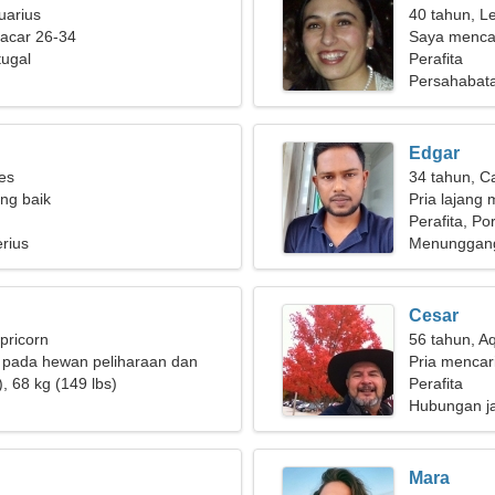
uarius
40 tahun, L
pacar 26-34
Saya menca
tugal
bermain ski
Perafita
Persahabat
Edgar
ies
34 tahun, C
ng baik
Pria lajang 
Perafita, Po
rius
Menunggang
Cesar
pricorn
56 tahun, A
k pada hewan peliharaan dan
Pria mencari
, 68 kg (149 lbs)
Perafita
Hubungan j
Mara