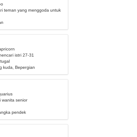
eo
ri teman yang menggoda untuk
 bersama
an
apricorn
mencari istri 27-31
rtugal
 kuda, Bepergian
quarius
 wanita senior
angka pendek