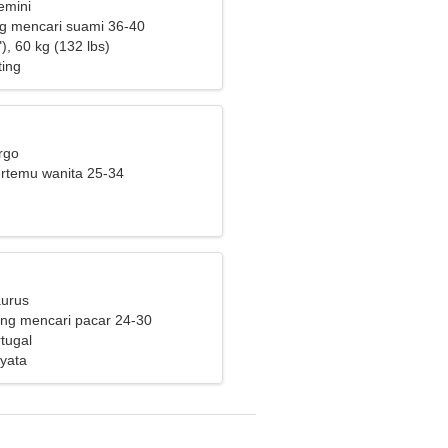
emini
ng mencari suami 36-40
), 60 kg (132 lbs)
ting
rgo
bertemu wanita 25-34
aurus
ng mencari pacar 24-30
rtugal
yata