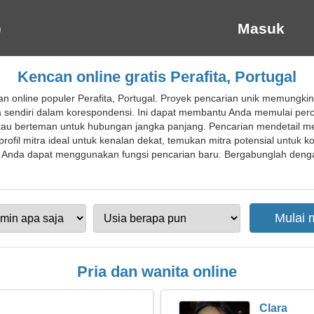
Masuk
Kencan online gratis Perafita, Portugal
n online populer Perafita, Portugal. Proyek pencarian unik memungk
ka sendiri dalam korespondensi. Ini dapat membantu Anda memulai p
 atau berteman untuk hubungan jangka panjang. Pencarian mendetai
ofil mitra ideal untuk kenalan dekat, temukan mitra potensial untuk kom
nda dapat menggunakan fungsi pencarian baru. Bergabunglah dengan s
Pria dan wanita online
Clara