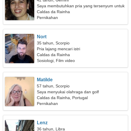
42 tahun, Gemini
Saya membutuhkan pria yang tersenyum untuk
bepergian bersama
Caldas da Rainha
Pernikahan
Nort
35 tahun, Scorpio
Pria lajang mencari istri
Caldas da Rainha
Sosiologi, Film video
Matilde
57 tahun, Scorpio
Saya menyukai olahraga dan golf
Caldas da Rainha, Portugal
Pernikahan
Lenz
36 tahun, Libra