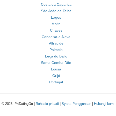
Costa da Caparica
São João da Talha
Lagos
Moita
Chaves
Condeixa-a-Nova
Alfragide
Palmela
Leça do Balio
Santa Comba Dão
Lousã
Grijó
Portugal
© 2026, PrtDatingGo |
Rahasia pribadi
|
Syarat Penggunaan
|
Hubungi kami