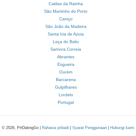
Caldas da Rainha
São Martinho do Porto
Caniço
São João da Madeira
Santa Iria de Azoia
Leça do Balio
Samora Correia
Abrantes
Esgueira
Ourém
Barcarena
Gulpilhares
Lordelo
Portugal
© 2026, PrtDatingGo |
Rahasia pribadi
|
Syarat Penggunaan
|
Hubungi kami