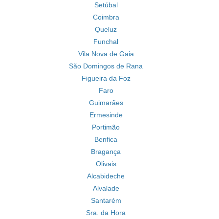
Setúbal
Coimbra
Queluz
Funchal
Vila Nova de Gaia
São Domingos de Rana
Figueira da Foz
Faro
Guimarães
Ermesinde
Portimão
Benfica
Bragança
Olivais
Alcabideche
Alvalade
Santarém
Sra. da Hora