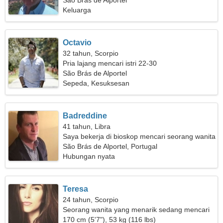
São Brás de Alportel
Keluarga
Octavio
32 tahun, Scorpio
Pria lajang mencari istri 22-30
São Brás de Alportel
Sepeda, Kesuksesan
Badreddine
41 tahun, Libra
Saya bekerja di bioskop mencari seorang wanita
ramping
São Brás de Alportel, Portugal
Hubungan nyata
Teresa
24 tahun, Scorpio
Seorang wanita yang menarik sedang mencari
hubungan yang nyata
170 cm (5'7"), 53 kg (116 lbs)