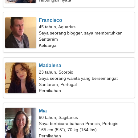
Hubungan nyata
Francisco
45 tahun, Aquarius
Saya seorang blogger, saya membutuhkan
seorang wanita yang spektakuler
Santarém
Keluarga
Madalena
23 tahun, Scorpio
Saya seorang wanita yang bersemangat
Santarém, Portugal
Pernikahan
Mia
60 tahun, Sagitarius
Saya berbicara bahasa Prancis, Portugis
165 cm (5'5"), 70 kg (154 lbs)
Pernikahan