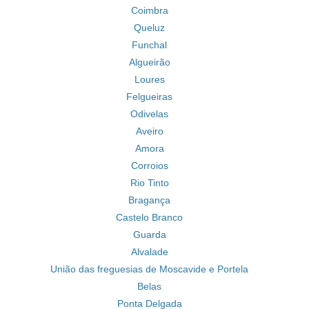
Coimbra
Queluz
Funchal
Algueirão
Loures
Felgueiras
Odivelas
Aveiro
Amora
Corroios
Rio Tinto
Bragança
Castelo Branco
Guarda
Alvalade
União das freguesias de Moscavide e Portela
Belas
Ponta Delgada