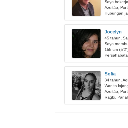
Saya bekerja
yang sempu
Azeitão, Por
Hubungan ja
Jocelyn
45 tahun, Sa
Saya membut
sempurna
155 cm (5'2")
Persahabata
Sofia
34 tahun, Aq
Wanita lajan
Azeitão, Por
Ragbi, Pana