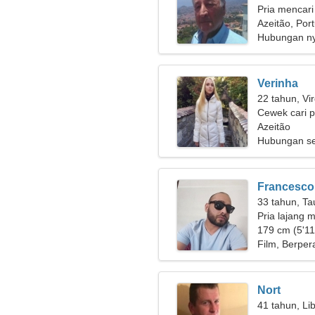
Pria mencari
Azeitão, Por
Hubungan n
Verinha
22 tahun, Vi
Cewek cari 
Azeitão
Hubungan se
Francesco
33 tahun, Ta
Pria lajang m
179 cm (5'11"
Film, Berper
Nort
41 tahun, Li