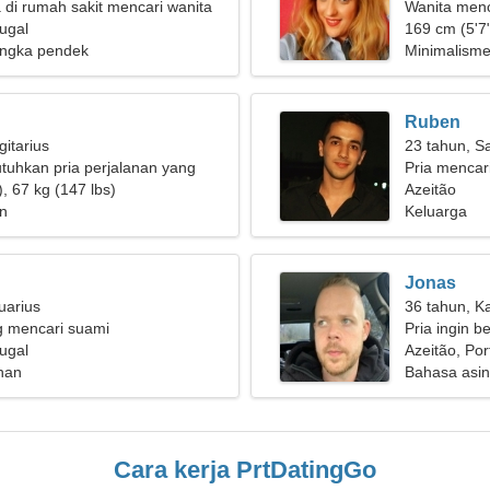
 di rumah sakit mencari wanita
Wanita men
rna
tugal
169 cm (5'7"
ngka pendek
Minimalisme
Ruben
gitarius
23 tahun, Sa
uhkan pria perjalanan yang
Pria mencar
, 67 kg (147 lbs)
Azeitão
n
Keluarga
Jonas
uarius
36 tahun, K
g mencari suami
Pria ingin 
tugal
Azeitão, Por
han
Bahasa asing
Cara kerja PrtDatingGo