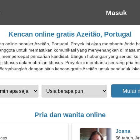
Masuk
Kencan online gratis Azeitão, Portugal
an online populer Azeitão, Portugal. Proyek ini akan membantu Anda
fil anggota untuk memastikan komunikasi yang menyenangkan di masa m
 mempercepat pencarian kandidat. Bangun hubungan yang serius, kun
i khusus dalam obrolan khusus. Proyek ini membantu seorang pria 
ergabunglah dengan situs kencan gratis Azeitão untuk penduduk lokal, 
Pria dan wanita online
Joana
sces
56 tahun, Ar