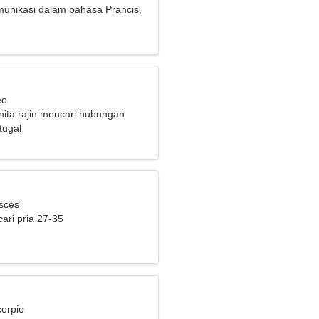
unikasi dalam bahasa Prancis,
eo
ita rajin mencari hubungan
ang
tugal
isces
ari pria 27-35
corpio