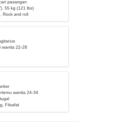
cari pasangan
), 55 kg (121 lbs)
, Rock and roll
gitarius
i wanita 22-28
anker
bertemu wanita 24-34
tugal
, Filsafat