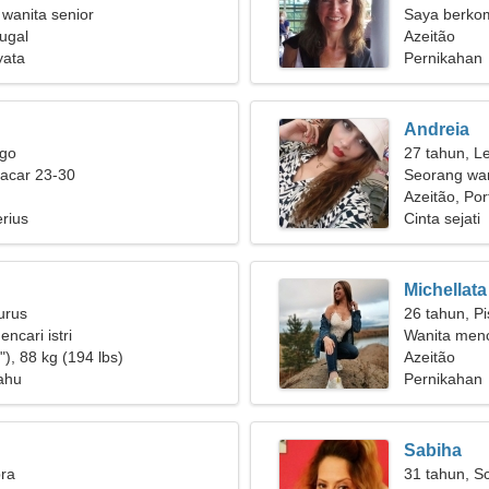
 wanita senior
Saya berkom
tugal
Portugis
Azeitão
yata
Pernikahan
Andreia
rgo
27 tahun, L
pacar 23-30
Seorang wan
jangka panj
Azeitão, Por
rius
Cinta sejati
Michellata
urus
26 tahun, P
encari istri
Wanita menc
), 88 kg (194 lbs)
Azeitão
ahu
Pernikahan
Sabiha
bra
31 tahun, S