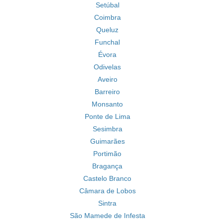
Setúbal
Coimbra
Queluz
Funchal
Évora
Odivelas
Aveiro
Barreiro
Monsanto
Ponte de Lima
Sesimbra
Guimarães
Portimão
Bragança
Castelo Branco
Câmara de Lobos
Sintra
São Mamede de Infesta