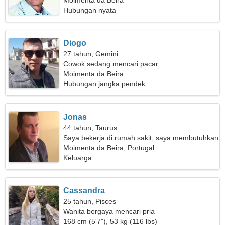
Moimenta da Beira
Hubungan nyata
Diogo
27 tahun, Gemini
Cowok sedang mencari pacar
Moimenta da Beira
Hubungan jangka pendek
Jonas
44 tahun, Taurus
Saya bekerja di rumah sakit, saya membutuhkan
seorang wanita sederhana
Moimenta da Beira, Portugal
Keluarga
Cassandra
25 tahun, Pisces
Wanita bergaya mencari pria
168 cm (5'7"), 53 kg (116 lbs)